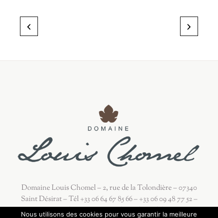
Domaine Louis Chomel – 2, rue de la Tolondière – 07340
Saint Désirat – Tél +33 06 64 67 85 66 – +33 06 09 48 77 52 –
Email : contact@vins-louischomel.fr
Nous utilisons des cookies pour vous garantir la meilleure