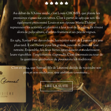
Au début du XXème siècle, c’est Louis CHOMEL qui plante les
premières vignes sur ces terres. C’est à partir de 1965 que son fils
également prénommé Louis et son épouse Marie-Thérèse
reprennent les activités et plantent à leur tour de la vigne. Ils vivent
alors de polyculture, d’arbres fruitiers et un peu de vignes.
En 1985, Xavier l’un des enfants, les rejoint suivi de Laurent dix ans
plus tard. Il est l’heure pour les grands parents de prendre leur
retraite. Ensemble, les deux frères agrandissent et modernisent
leurs vignobles : l’exploitation s’agrandit. C’est désormais au tour de
la quatrième génération de poursuivre les traditions.
C’est en 2014, que Samuel (fils de Laurent) décide de rejoindre son
père et son oncle avec une ambition commune...
LIRE LA SUITE