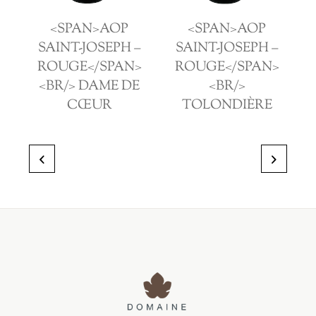
<SPAN>AOP
<SPAN>AOP
–
SAINT-JOSEPH –
SAINT-JOSEPH –
>
ROUGE</SPAN>
ROUGE</SPAN>
<BR/> DAME DE
<BR/>
CŒUR
TOLONDIÈRE