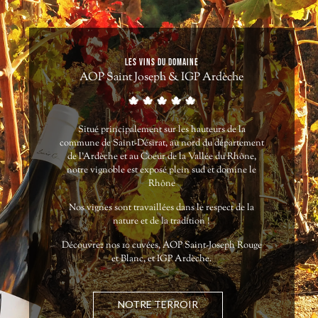
LES VINS DU DOMAINE
AOP Saint Joseph & IGP Ardèche
Situé principalement sur les hauteurs de la
commune de Saint-Désirat, au nord du département
de l’Ardèche et au Coeur de la Vallée du Rhône,
notre vignoble est exposé plein sud et domine le
Rhône
Nos vignes sont travaillées dans le respect de la
nature et de la tradition !
Découvrez nos 10 cuvées, AOP Saint-Joseph Rouge
et Blanc, et IGP Ardèche.
NOTRE TERROIR