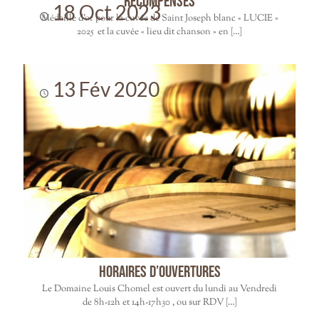
Récompenses
18 Oct 2023
Médaille d’or pour la cuvée de Saint Joseph blanc « LUCIE »
2025 et la cuvée « lieu dit chanson » en
[…]
13 Fév 2020
HORAIRES D’OUVERTURES
Le Domaine Louis Chomel est ouvert du lundi au Vendredi
de 8h-12h et 14h-17h30 , ou sur RDV
[…]