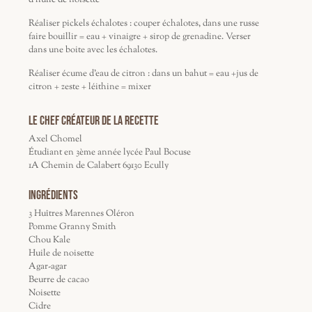
d'huile de noisette
Réaliser pickels échalotes : couper échalotes, dans une russe
faire bouillir = eau + vinaigre + sirop de grenadine. Verser
dans une boite avec les échalotes.
Réaliser écume d'eau de citron : dans un bahut = eau +jus de
citron + zeste + léithine = mixer
Le Chef créateur de la recette
Axel Chomel
Étudiant en 3ème année lycée Paul Bocuse
1A Chemin de Calabert 69130 Ecully
Ingrédients
3 Huîtres Marennes Oléron
Pomme Granny Smith
Chou Kale
Huile de noisette
Agar-agar
Beurre de cacao
Noisette
Cidre